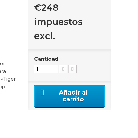
€248
impuestos
excl.
Cantidad
con
ara
 vTiger
op.
Añadir al
carrito