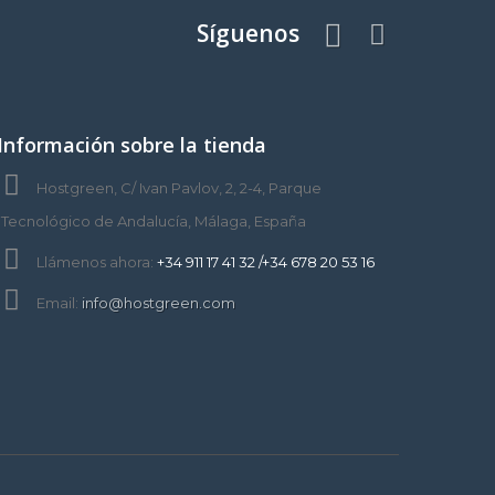
Síguenos
Información sobre la tienda
Hostgreen, C/ Ivan Pavlov, 2, 2-4, Parque
Tecnológico de Andalucía, Málaga, España
Llámenos ahora:
+34 911 17 41 32 /+34 678 20 53 16
Email:
info@hostgreen.com