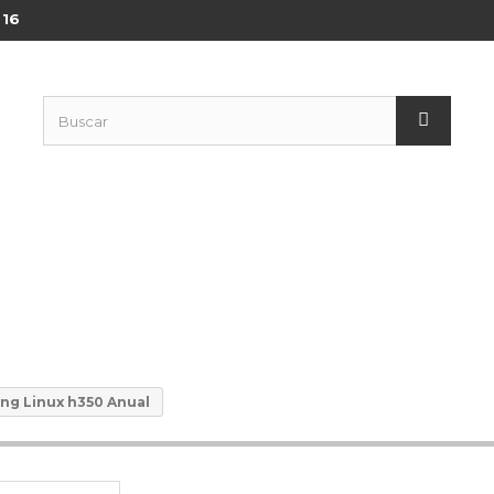
 16
ng Linux h350 Anual