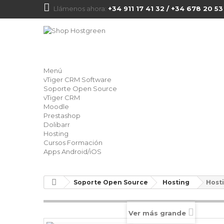
Llámenos ahora:
+34 911 17 41 32 / +34 678 20 53
Menú
vTiger CRM Software
Soporte Open Source
vTiger CRM
Moodle
Prestashop
Dolibarr
Hosting
Cursos Formación
Apps Android/iOS
Soporte Open Source
Hosting
Hosti
Ver más grande